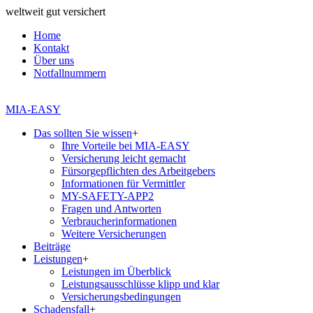
weltweit gut versichert
Home
Kontakt
Über uns
Notfallnummern
MIA-EASY
Das sollten Sie wissen
+
Ihre Vorteile bei MIA-EASY
Versicherung leicht gemacht
Fürsorgepflichten des Arbeitgebers
Informationen für Vermittler
MY-SAFETY-APP2
Fragen und Antworten
Verbraucherinformationen
Weitere Versicherungen
Beiträge
Leistungen
+
Leistungen im Überblick
Leistungsausschlüsse klipp und klar
Versicherungsbedingungen
Schadensfall
+